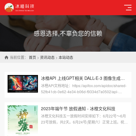
感恩选择,不辜负您的信赖
当前位置：
首页
>
资讯动态
>
本站动态
冰橙API 上线GPT相关 DALL-E-3 图像生成接口，上线新模型：gpt-3.5-turbo-1106、gpt-4-1106-preview
冰橙API文档地址：https://apifox.com/apidoc/shared-
52fb41cb-0e62-4e34-b06d-f9334d7a0502/api-
106414419冰橙AI助手体···
2023年端午节 放假通知 - 冰橙文化科技
冰橙文化科技五一放假时间安排如下：6月22号～6月
23号放假，共2天。6月24号(星期六）正常上班。祝新
老客户端午安康！官网：www.bcwhkj.cn公众号：冰橙
文化科技汕头市冰橙文化科技有限公司是···