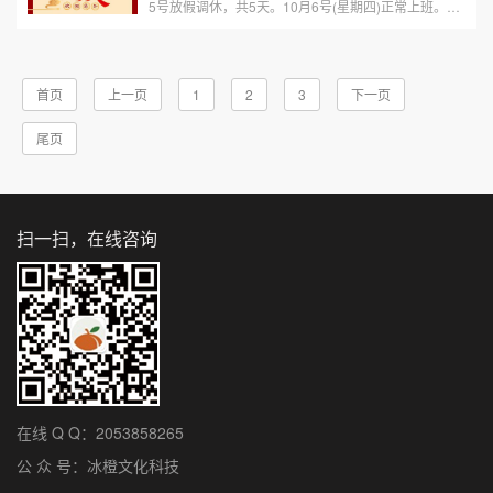
5号放假调休，共5天。10月6号(星期四)正常上班。祝
新老客户国庆节快乐！万事如意！www.bcwhkj.cn
首页
上一页
1
2
3
下一页
尾页
扫一扫，在线咨询
在线 Q Q：2053858265
公 众 号：冰橙文化科技